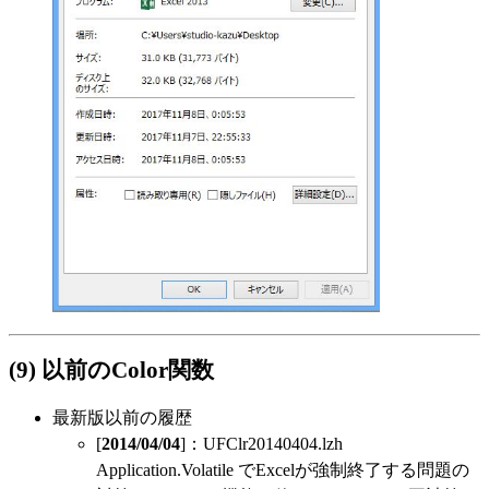
(9) 以前のColor関数
最新版以前の履歴
[
2014/04/04
]：UFClr20140404.lzh
Application.Volatile でExcelが強制終了する問題の