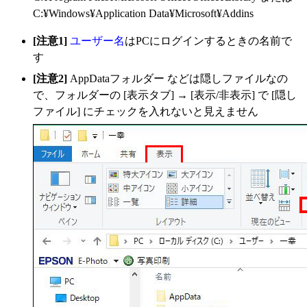
C:¥Windows¥Application Data¥Microsoft¥Addins
[注意1]
ユーザー名
はPCにログインするときの名前で
す
[注意2]
AppDataフォルダー などは隠しファイルなの
で、フォルダーの [表示タブ] → [表示/非表示] で [隠し
ファイル] にチェックを入れないと見えません