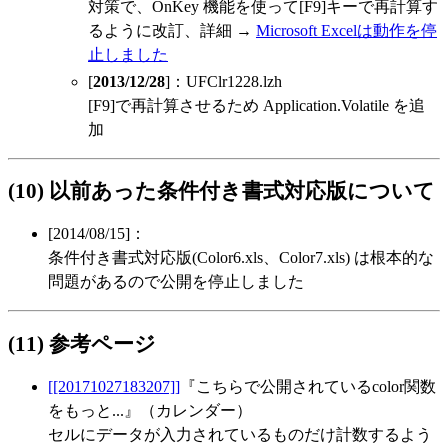
対策で、OnKey 機能を使って[F9]キーで再計算す
るように改訂、詳細 →
Microsoft Excelは動作を停
止しました
[
2013/12/28
]：UFClr1228.lzh
[F9]で再計算させるため Application.Volatile を追
加
(10) 以前あった条件付き書式対応版について
[2014/08/15]：
条件付き書式対応版(Color6.xls、Color7.xls) は根本的な
問題があるので公開を停止しました
(11) 参考ページ
[[20171027183207]]
『こちらで公開されているcolor関数
をもっと...』（カレンダー）
セルにデータが入力されているものだけ計数するよう