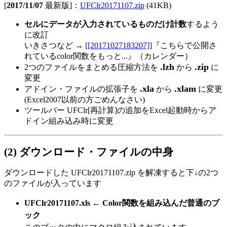
[
2017/11/07
最新版]：
UFClr20171107.zip
(41KB)
セルにデータが入力されているものだけ計数
するよう
に改訂
いきさつなど →
[[20171027183207]]
『こちらで公開さ
れているcolor関数をもっと...』（カレンダー）
.lzh
.zip
2つのファイルをまとめる圧縮方法を
から
に
変更
.xla
.xlam
アドイン・ファイルの拡張子を
から
に変更
(Excel2007以前の方ごめんなさい)
ツールバー UFClr[再計算]の追加をExcel起動時からア
ドイン組み込み時に変更
(2) ダウンロード・ファイルの中身
ダウンロードした UFClr20171107.zip を解凍すると下↓の2つ
のファイルが入っています
UFClr20171107.xls ← Color関数を組み込んだ普通のブ
ック