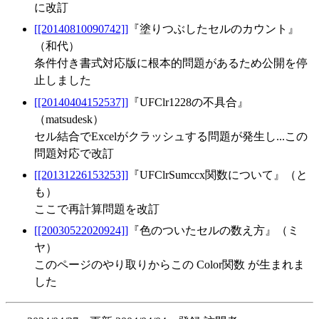
に改訂
[[20140810090742]]
『塗りつぶしたセルのカウント』
（和代）
条件付き書式対応版に根本的問題があるため公開を停
止しました
[[20140404152537]]
『UFClr1228の不具合』
（matsudesk）
セル結合でExcelがクラッシュする問題が発生し...この
問題対応で改訂
[[20131226153253]]
『UFClrSumccx関数について』（と
も）
ここで再計算問題を改訂
[[20030522020924]]
『色のついたセルの数え方』（ミ
ヤ）
このページのやり取りからこの Color関数 が生まれま
した