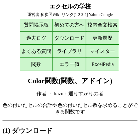
エクセルの学校
運営者
多参照Wiki
リンク[
1
2
3
4
]
Yahoo
Google
質問掲示板
初めての方へ
校内全文検索
過去ログ
ダウンロード
更新履歴
よくある質問
ライブラリ
マイスター
関数
エラー値
ExcelPedia
Color関数(関数、アドイン)
作者 ： kazu＋通りすがりの者
色の付いたセルの合計や色の付いたセル数を求めることがで
きる関数です
(1) ダウンロード