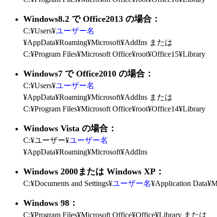
Windows8.2 で Office2013 の場合：
C:¥Users¥
ユーザー名
¥AppData¥Roaming¥Microsoft¥AddIns または
C:¥Program Files¥Microsoft Office¥root¥Office15¥Library
Windows7 で Office2010 の場合：
C:¥Users¥
ユーザー名
¥AppData¥Roaming¥Microsoft¥AddIns または
C:¥Program Files¥Microsoft Office¥root¥Office14¥Library
Windows Vista の場合：
C:¥ユーザー¥
ユーザー名
¥AppData¥Roaming¥Microsoft¥AddIns
Windows 2000または Windows XP：
C:¥Documents and Settings¥
ユーザー名
¥Application Data¥M
Windows 98：
C:¥Program Files¥Microsoft Office¥Office¥Library または