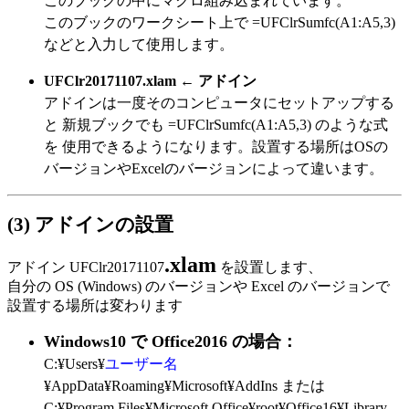
このブックの中にマクロ組み込まれています。
このブックのワークシート上で
=UFClrSumfc(A1:A5,3)
などと入力して使用します。
UFClr20171107.xlam ← アドイン
アドインは一度そのコンピュータにセットアップする
と 新規ブックでも
=UFClrSumfc(A1:A5,3)
のような式
を 使用できるようになります。設置する場所はOSの
バージョンやExcelのバージョンによって違います。
(3) アドインの設置
.xlam
アドイン UFClr20171107
を設置します、
自分の OS (Windows) のバージョンや Excel のバージョンで
設置する場所は変わります
Windows10 で Office2016 の場合：
C:¥Users¥
ユーザー名
¥AppData¥Roaming¥Microsoft¥AddIns または
C:¥Program Files¥Microsoft Office¥root¥Office16¥Library