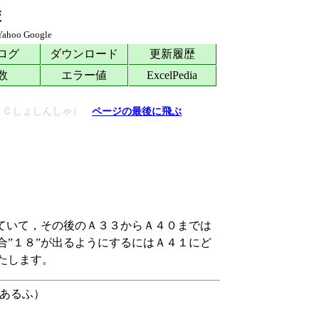
校
Yahoo
Google
ログ
ダウンロード
更新履歴
数
エラー値
ExcelPedia
ＰＣしょしんしゃ）
ページの最後に飛ぶ
っていて，その後のＡ３３からＡ４０までは
合”１８”が出るようにするにはＡ４１にど
たします。
あるふ）