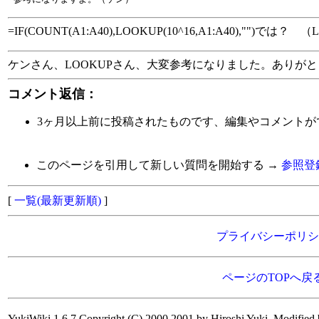
=IF(COUNT(A1:A40),LOOKUP(10^16,A1:A40),"")では？ 
ケンさん、LOOKUPさん、大変参考になりました。ありが
コメント返信：
3ヶ月以上前に投稿されたものです、編集やコメントが
このページを引用して新しい質問を開始する →
参照登
[
一覧(最新更新順)
]
プライバシーポリシ
ページのTOPへ戻
YukiWiki 1.6.7 Copyright (C) 2000,2001 by Hiroshi Yuki. Modified 