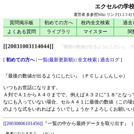
エクセルの学
運営者
多参照Wiki
リンク[
1
2
3
4
]
質問掲示板
初めての方へ
校内全文検索
過去
よくある質問
ライブラリ
マイスター
関
[[20031003114044]]
『最後の数値が出るようにしたい』（
[
初めての方へ
|
一覧(最新更新順)
|
全文検索
|
過去ログ
]
『最後の数値が出るようにしたい』（ＰＣしょしんしゃ）
いつもお世話になります。
Ａ列でＡ１からＡ４０までで、例えばＡ３２に”１８”とな
なにも入っていない場合、セルＡ４１に最後の数値（この場
のような式をいれればよういでしょうか？よろしくお願いい
[[20030806101456]]
『一覧の中から最終データを取り出す』（