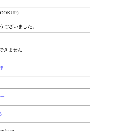
（LOOKUP）
とうございました。
できません
録
ー
る
by kazu.