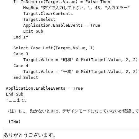
    If IsNumeric(Target.Value) = False Then

        MsgBox "数字で入力して下さい。", 48, "入力エラー"

        Target.ClearContents

        Target.Select　

        Application.EnableEvents = True

        Exit Sub

    Select Case Left(Target.Value, 1)

    Case 3

        Target.Value = "昭和" & Mid(Target.Value, 2, 2)
    Case 4

        Target.Value = "平成" & Mid(Target.Value, 2, 2)
 Application.EnableEvents = True

 End Sub

ありがとうございます。