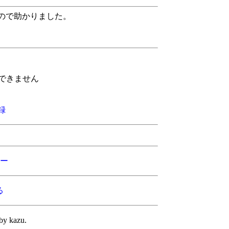
ので助かりました。
できません
録
ー
る
by kazu.