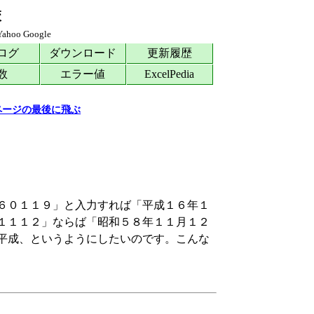
校
Yahoo
Google
ログ
ダウンロード
更新履歴
数
エラー値
ExcelPedia
ページの最後に飛ぶ
６０１１９」と入力すれば「平成１６年１
１１１２」ならば「昭和５８年１１月１２
平成、というようにしたいのです。こんな