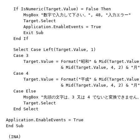
    If IsNumeric(Target.Value) = False Then

        MsgBox "数字で入力して下さい。", 48, "入力エラー"

        Target.Select

        Application.EnableEvents = True

        Exit Sub

    Select Case Left(Target.Value, 1)

    Case 3

        Target.Value = Format("昭和" & Mid(Target.Value
                       & Mid(Target.Value, 4, 2) & "月
    Case 4

        Target.Value = Format("平成" & Mid(Target.Value
                       & Mid(Target.Value, 4, 2) & "月
    Case Else

        MsgBox "先頭の文字は、3 又は 4 でないと変換できません。"
        Target.Select

 Application.EnableEvents = True
