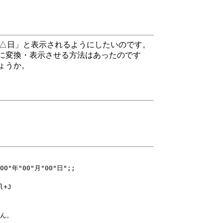
月△日」と表示されるようにしたいのです。
に変換・表示させる方法はあったのです
ょうか。
00"年"00"月"00"日";;

+J

ん。
