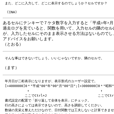
あるセルにテンキーで７ケタ数字を入力すると「平成○年×
過去ログを見ていると、関数を用いて、入力セルの隣のセル
が、入力したセルにそのまま表示させる方法はないものでし
アドバイスをお願いします。
（とおる）
（ます）
 年月日が二桁表示になりますが、表示形式のユーザー設定で。

 [>4000000]0＊"平成"00"年"00"月"00"日";[>3000000]0＊"昭和"
            ↑                                   ↑

 　　　　　　ここでCtrl+J                         ここでCtrl
 書式設定の配置で「折り返して全体を表示」にチェック。

 行の高さによっては表示できないので、高さを調節してください。

 数値の見栄え整えただけなので、日付関数では工夫しないと計算できませ