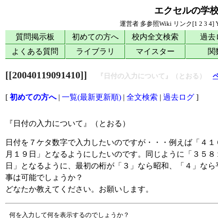
エクセルの学
運営者
多参照Wiki
リンク[
1
2
3
4
]
質問掲示板
初めての方へ
校内全文検索
過去
よくある質問
ライブラリ
マイスター
関
[[20040119091410]]
『日付の入力について』（とおる）
[
初めての方へ
|
一覧(最新更新順)
|
全文検索
|
過去ログ
]
『日付の入力について』（とおる）
日付を７ケタ数字で入力したいのですが・・・例えば「４１
月１９日」となるようにしたいのです。同じように「３５８
日」となるように、最初の桁が「３」なら昭和、「４」なら
事は可能でしょうか？
どなたか教えてください。お願いします。
 何を入力して何を表示するのでしょうか？
