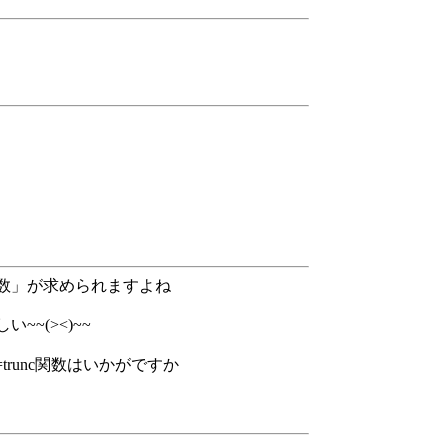
数」が求められますよね
~(><)~~
trunc関数はいかがですか