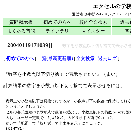
エクセルの学
運営者
多参照Wiki
リンク[
1
2
3
4
]
質問掲示板
初めての方へ
校内全文検索
過去
よくある質問
ライブラリ
マイスター
関
[[20040119171039]]
『数字を小数点以下切り捨てで表示さ
[
初めての方へ
|
一覧(最新更新順)
|
全文検索
|
過去ログ
]
『数字を小数点以下切り捨てで表示させたい』（まい）
計算結果の数字を小数点以下切り捨てで表示させるには。
 表示上で小数点以下は切捨てにするが、小数点以下の数値は保持しておく
 ということでしょうか。

 セルの書式設定の表示形式で数値を選択し、小数点以下の桁数を1桁に設定
 のち、ユーザー定義で「#,##0.0」のピリオドの前でCtrl+J。

 続いて「配置」で「折り返して全体を表示」にチェック。
