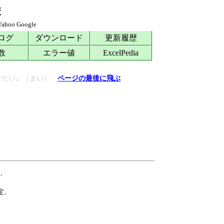
校
Yahoo
Google
ログ
ダウンロード
更新履歴
数
エラー値
ExcelPedia
せたい』（まい）
ページの最後に飛ぶ
、

、
