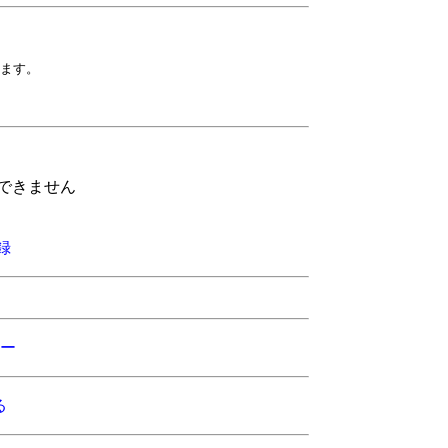
できません
録
ー
る