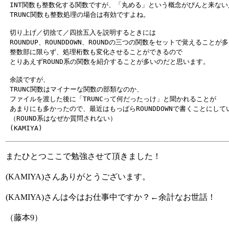
 INT関数も整数化する関数ですが、「丸める」という概念がぴんと来ない
 切り上げ／切捨て／四捨五入を説明するときには

 ROUNDUP、ROUNDDOWN、ROUNDの三つの関数をセットで覚えることが
 整数部に限らず、処理桁数も変化させることができるので

 余談ですが、

 TRUNC関数はマイナーな関数の部類なのか、

 ファイルを渡した後に「TRUNCって何だったっけ」と聞かれることが

 あまりにも多かったので、最近はもっぱらROUNDDOWNで書くことにして
 （ROUND系はなぜか質問されない）

またひとつここで勉強させて頂きました！
(KAMIYA)さんありがとうございます。
(KAMIYA)さんは今はお仕事中ですか？←余計なお世話！
（藤本9）