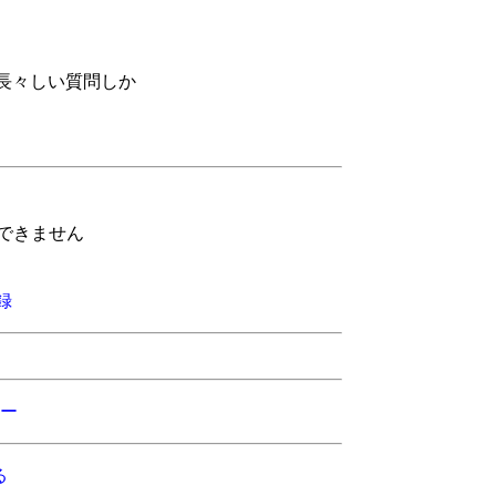
長々しい質問しか
できません
録
ー
る