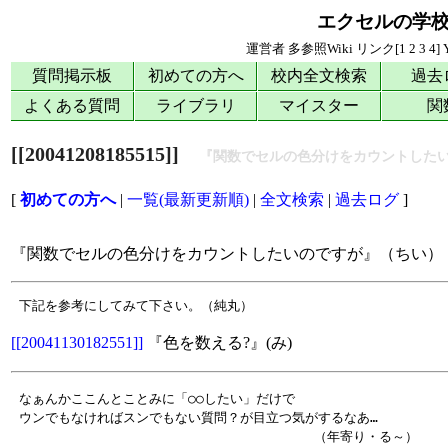
エクセルの学
運営者
多参照Wiki
リンク[
1
2
3
4
]
質問掲示板
初めての方へ
校内全文検索
過去
よくある質問
ライブラリ
マイスター
関
[[20041208185515]]
『関数でセルの色分けをカウントした
[
初めての方へ
|
一覧(最新更新順)
|
全文検索
|
過去ログ
]
『関数でセルの色分けをカウントしたいのですが』（ちい）
[[20041130182551]]
『色を数える?』(み)
 なぁんかここんとことみに「○○したい」だけで

 ウンでもなければスンでもない質問？が目立つ気がするなあ…
