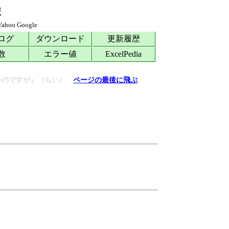
校
Yahoo
Google
ログ
ダウンロード
更新履歴
数
エラー値
ExcelPedia
いのですが』（ちい）
ページの最後に飛ぶ