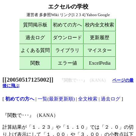
エクセルの学校
運営者
多参照Wiki
リンク[
1
2
3
4
]
Yahoo
Google
質問掲示板
初めての方へ
校内全文検索
過去ログ
ダウンロード
更新履歴
よくある質問
ライブラリ
マイスター
関数
エラー値
ExcelPedia
[[20050517125002]]
『関数で･･･』（KANA）
ページの最
後に飛ぶ
[
初めての方へ
|
一覧(最新更新順)
|
全文検索
|
過去ログ
]
『関数で･･･』（KANA）
計算結果が「１．２３」や「１．１０」では「２．０」の切
り上げ表示にして「１．００」や「３．００」の小数点以下