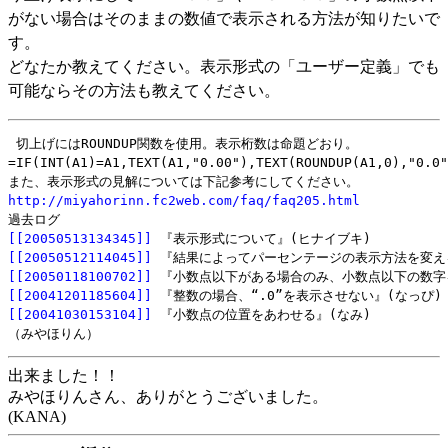
がない場合はそのままの数値で表示される方法が知りたいで
す。
どなたか教えてください。表示形式の「ユーザー定義」でも
可能ならその方法も教えてください。
 切上げにはROUNDUP関数を使用。表示桁数は命題どおり。

=IF(INT(A1)=A1,TEXT(A1,"0.00"),TEXT(ROUNDUP(A1,0),"0.0"
http://miyahorinn.fc2web.com/faq/faq205.html
[[20050513134345]]
[[20050512114045]]
[[20050118100702]]
[[20041201185604]]
[[20041030153104]]
 『小数点の位置をあわせる』(なみ) 

出来ました！！
みやほりんさん、ありがとうございました。
(KANA)