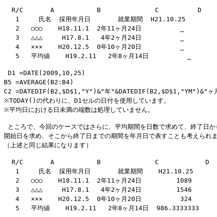
  R/C       A           B              C          D

   1     氏名  採用年月日       就業期間  H21.10.25

   2   ○○○    H18.11.1  2年11ヶ月24日          _

   3   △△△     H17.8.1   4年2ヶ月24日          _

   4   ×××    H20.12.5  0年10ヶ月20日          _

 D1 =DATE(2009,10,25)

B5 =AVERAGE(B2:B4)

C2 =DATEDIF(B2,$D$1,"Y")&"年"&DATEDIF(B2,$D$1,"YM")&"
※TODAY()の代わりに、D1セルの日付を使用しています。

 ところで、今回のケースではさらに、平均期間を日数で求めて、終了日から
開始日を求め、そこから終了日までの期間を年月日で表すことも考えられま
  R/C       A           B              C            D

   1     氏名  採用年月日       就業期間    H21.10.25

   2   ○○○    H18.11.1  2年11ヶ月24日         1089

   3   △△△     H17.8.1   4年2ヶ月24日         1546

   4   ×××    H20.12.5  0年10ヶ月20日          324
