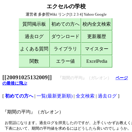
エクセルの学校
運営者
多参照Wiki
リンク[
1
2
3
4
]
Yahoo
Google
質問掲示板
初めての方へ
校内全文検索
過去ログ
ダウンロード
更新履歴
よくある質問
ライブラリ
マイスター
関数
エラー値
ExcelPedia
[[20091025132009]]
『期間の平均』（ガレオン）
ページ
の最後に飛ぶ
[
初めての方へ
|
一覧(最新更新順)
|
全文検索
|
過去ログ
]
『期間の平均』（ガレオン）
 お世話になります。過去ログを拝見したのですが、上手くいかずお教えく
 下表において、期間の平均値を求めるにはどうしたら良いのでしょうか。
