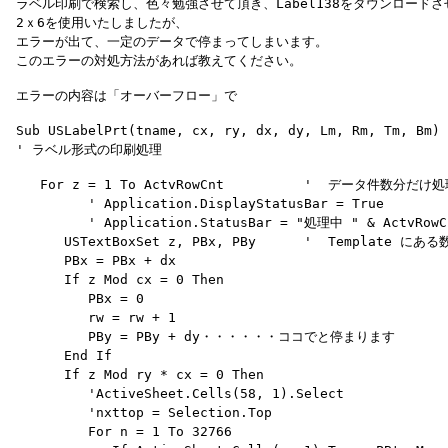
 ラベル印刷で検索し、色々勉強させて頂き、Label138をダウンロードさ
 2ｘ6を使用いたしましたが、

 エラーが出て、一定のデータで停まってしまいます。

 Sub USLabelPrt(tname, cx, ry, dx, dy, Lm, Rm, Tm, Bm)

    For z = 1 To ActvRowCnt          '  データ件数分だけ
          ' Application.DisplayStatusBar = True

          ' Application.StatusBar = "処理中 " & ActvRowC
       USTextBoxSet z, PBx, PBy      '  Template にあ
       PBx = PBx + dx

       If z Mod cx = 0 Then

          PBx = 0

          rw = rw + 1

          PBy = PBy + dy・・・・・・ココでと停まります

       End If

       If z Mod ry * cx = 0 Then

          'ActiveSheet.Cells(58, 1).Select

          'nxttop = Selection.Top

          For n = 1 To 32766
