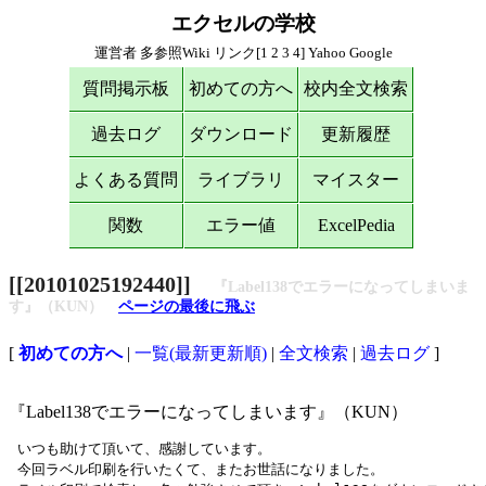
エクセルの学校
運営者
多参照Wiki
リンク[
1
2
3
4
]
Yahoo
Google
質問掲示板
初めての方へ
校内全文検索
過去ログ
ダウンロード
更新履歴
よくある質問
ライブラリ
マイスター
関数
エラー値
ExcelPedia
[[20101025192440]]
『Label138でエラーになってしまいま
す』（KUN）
ページの最後に飛ぶ
[
初めての方へ
|
一覧(最新更新順)
|
全文検索
|
過去ログ
]
『Label138でエラーになってしまいます』（KUN）
 いつも助けて頂いて、感謝しています。

 今回ラベル印刷を行いたくて、またお世話になりました。
