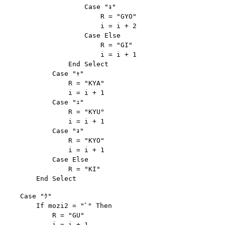
                    Case "ｮ"

                        R = "GYO"

                        i = i + 2

                    Case Else

                        R = "GI"

                        i = i + 1

                End Select

            Case "ｬ"

                R = "KYA"

                i = i + 1

            Case "ｭ"

                R = "KYU"

                i = i + 1

            Case "ｮ"

                R = "KYO"

                i = i + 1

            Case Else

                R = "KI"

    Case "ｸ"

        If mozi2 = "ﾞ" Then

            R = "GU"

            i = i + 1
