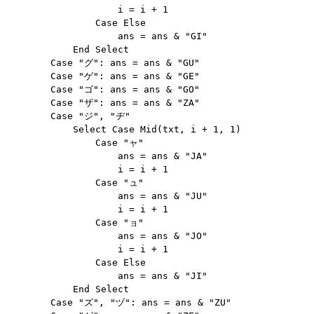
                    i = i + 1

                Case Else

                    ans = ans & "GI"

            End Select

        Case "グ": ans = ans & "GU"

        Case "ゲ": ans = ans & "GE"

        Case "ゴ": ans = ans & "GO"

        Case "ザ": ans = ans & "ZA"

        Case "ジ", "ヂ"

            Select Case Mid(txt, i + 1, 1)

                Case "ャ"

                    ans = ans & "JA"

                    i = i + 1

                Case "ュ"

                    ans = ans & "JU"

                    i = i + 1

                Case "ョ"

                    ans = ans & "JO"

                    i = i + 1

                Case Else

                    ans = ans & "JI"

            End Select

        Case "ズ", "ヅ": ans = ans & "ZU"
