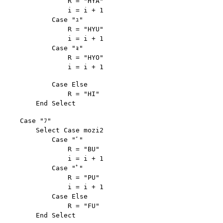
                R = "HYA"

                i = i + 1

            Case "ｭ"

                R = "HYU"

                i = i + 1

            Case "ｮ"

                R = "HYO"

            Case Else

                R = "HI"

    Case "ﾌ"

        Select Case mozi2

            Case "ﾞ"

                R = "BU"

                i = i + 1

            Case "ﾟ"

                R = "PU"

                i = i + 1

            Case Else

                R = "FU"
