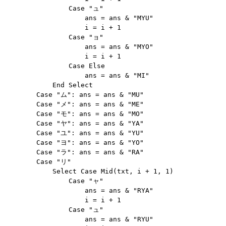
                Case "ュ"

                    ans = ans & "MYU"

                    i = i + 1

                Case "ョ"

                    ans = ans & "MYO"

                    i = i + 1

                Case Else

                    ans = ans & "MI"

            End Select

        Case "ム": ans = ans & "MU"

        Case "メ": ans = ans & "ME"

        Case "モ": ans = ans & "MO"

        Case "ヤ": ans = ans & "YA"

        Case "ユ": ans = ans & "YU"

        Case "ヨ": ans = ans & "YO"

        Case "ラ": ans = ans & "RA"

        Case "リ"

            Select Case Mid(txt, i + 1, 1)

                Case "ャ"

                    ans = ans & "RYA"

                    i = i + 1

                Case "ュ"

                    ans = ans & "RYU"
