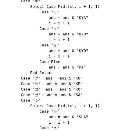
        Case "キ"

            Select Case Mid(txt, i + 1, 1)

                Case "ャ"

                    ans = ans & "KYA"

                    i = i + 1

                Case "ュ"

                    ans = ans & "KYU"

                    i = i + 1

                Case "ョ"

                    ans = ans & "KYO"

                    i = i + 1

                Case Else

                    ans = ans & "KI"

            End Select

        Case "ク": ans = ans & "KU"

        Case "ケ": ans = ans & "KE"

        Case "コ": ans = ans & "KO"

        Case "サ": ans = ans & "SA"

        Case "シ"

            Select Case Mid(txt, i + 1, 1)

                Case "ャ"

                    ans = ans & "SHA"

                    i = i + 1

                Case "ュ"
