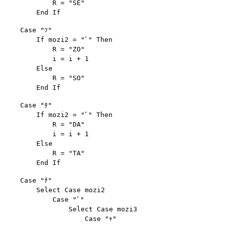
            R = "SE"

    Case "ｿ"

        If mozi2 = "ﾞ" Then

            R = "ZO"

            i = i + 1

        Else

            R = "SO"

    Case "ﾀ"

        If mozi2 = "ﾞ" Then

            R = "DA"

            i = i + 1

        Else

            R = "TA"

    Case "ﾁ"

        Select Case mozi2

            Case "ﾞ"

                Select Case mozi3

                    Case "ｬ"
