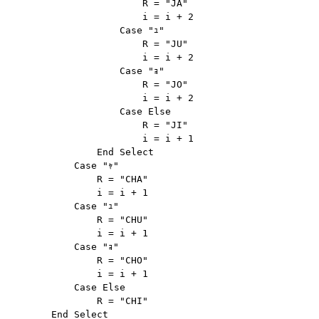
                        R = "JA"

                        i = i + 2

                    Case "ｭ"

                        R = "JU"

                        i = i + 2

                    Case "ｮ"

                        R = "JO"

                        i = i + 2

                    Case Else

                        R = "JI"

                        i = i + 1

                End Select

            Case "ｬ"

                R = "CHA"

                i = i + 1

            Case "ｭ"

                R = "CHU"

                i = i + 1

            Case "ｮ"

                R = "CHO"

                i = i + 1

            Case Else

                R = "CHI"
