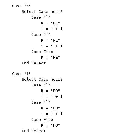
    Case "ﾍ"

        Select Case mozi2

            Case "ﾞ"

                R = "BE"

                i = i + 1

            Case "ﾟ"

                R = "PE"

                i = i + 1

            Case Else

                R = "HE"

    Case "ﾎ"

        Select Case mozi2

            Case "ﾞ"

                R = "BO"

                i = i + 1

            Case "ﾟ"

                R = "PO"

                i = i + 1

            Case Else

                R = "HO"
