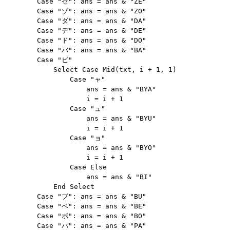
        Case "ゼ": ans = ans & "ZE"

        Case "ゾ": ans = ans & "ZO"

        Case "ダ": ans = ans & "DA"

        Case "デ": ans = ans & "DE"

        Case "ド": ans = ans & "DO"

        Case "バ": ans = ans & "BA"

        Case "ビ"

            Select Case Mid(txt, i + 1, 1)

                Case "ャ"

                    ans = ans & "BYA"

                    i = i + 1

                Case "ュ"

                    ans = ans & "BYU"

                    i = i + 1

                Case "ョ"

                    ans = ans & "BYO"

                    i = i + 1

                Case Else

                    ans = ans & "BI"

            End Select

        Case "ブ": ans = ans & "BU"

        Case "ベ": ans = ans & "BE"

        Case "ボ": ans = ans & "BO"

        Case "パ": ans = ans & "PA"
