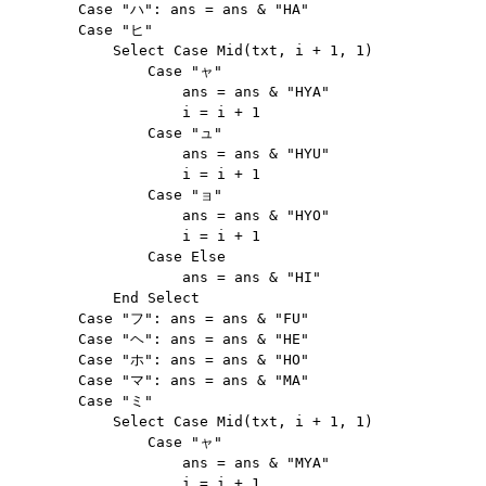
        Case "ハ": ans = ans & "HA"

        Case "ヒ"

            Select Case Mid(txt, i + 1, 1)

                Case "ャ"

                    ans = ans & "HYA"

                    i = i + 1

                Case "ュ"

                    ans = ans & "HYU"

                    i = i + 1

                Case "ョ"

                    ans = ans & "HYO"

                    i = i + 1

                Case Else

                    ans = ans & "HI"

            End Select

        Case "フ": ans = ans & "FU"

        Case "ヘ": ans = ans & "HE"

        Case "ホ": ans = ans & "HO"

        Case "マ": ans = ans & "MA"

        Case "ミ"

            Select Case Mid(txt, i + 1, 1)

                Case "ャ"

                    ans = ans & "MYA"

                    i = i + 1
