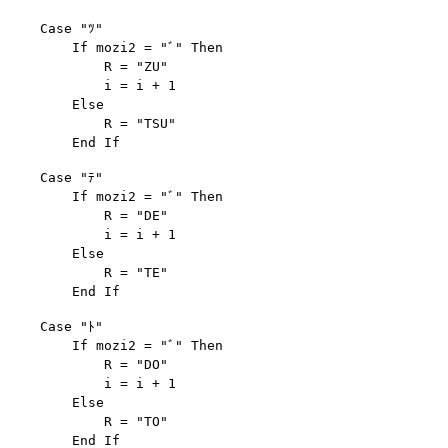
    Case "ﾂ"

        If mozi2 = "ﾞ" Then

            R = "ZU"

            i = i + 1

        Else

            R = "TSU"

    Case "ﾃ"

        If mozi2 = "ﾞ" Then

            R = "DE"

            i = i + 1

        Else

            R = "TE"

    Case "ﾄ"

        If mozi2 = "ﾞ" Then

            R = "DO"

            i = i + 1

        Else

            R = "TO"
