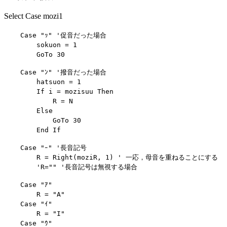
Select Case mozi1
    Case "ｯ" '促音だった場合

        sokuon = 1

    Case "ﾝ" '撥音だった場合

        hatsuon = 1

        If i = mozisuu Then

            R = N

        Else

            GoTo 30

    Case "ｰ" '長音記号

        R = Right(moziR, 1) ' 一応，母音を重ねることにする

    Case "ｱ"

        R = "A"

    Case "ｲ"

        R = "I"

    Case "ｳ"
