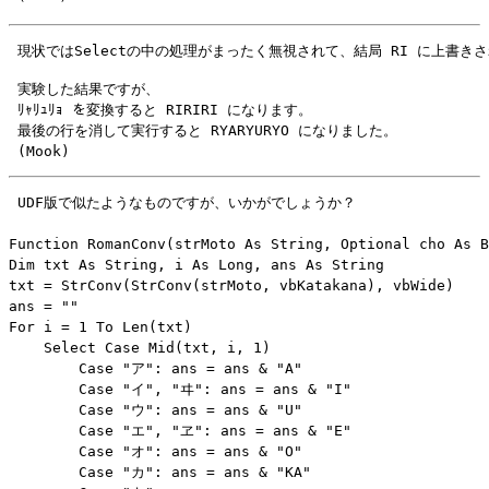
 実験した結果ですが、

 ﾘｬﾘｭﾘｮ を変換すると RIRIRI になります。

 最後の行を消して実行すると RYARYURYO になりました。

 UDF版で似たようなものですが、いかがでしょうか？

Function RomanConv(strMoto As String, Optional cho As B
Dim txt As String, i As Long, ans As String

txt = StrConv(StrConv(strMoto, vbKatakana), vbWide)

ans = ""

For i = 1 To Len(txt)

    Select Case Mid(txt, i, 1)

        Case "ア": ans = ans & "A"

        Case "イ", "ヰ": ans = ans & "I"

        Case "ウ": ans = ans & "U"

        Case "エ", "ヱ": ans = ans & "E"

        Case "オ": ans = ans & "O"

        Case "カ": ans = ans & "KA"
