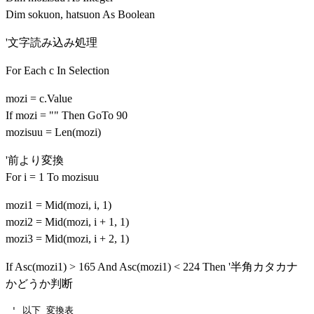
Dim sokuon, hatsuon As Boolean
'文字読み込み処理
For Each c In Selection
mozi = c.Value
If mozi = "" Then GoTo 90
mozisuu = Len(mozi)
'前より変換
For i = 1 To mozisuu
mozi1 = Mid(mozi, i, 1)
mozi2 = Mid(mozi, i + 1, 1)
mozi3 = Mid(mozi, i + 2, 1)
If Asc(mozi1) > 165 And Asc(mozi1) < 224 Then '半角カタカナ
かどうか判断