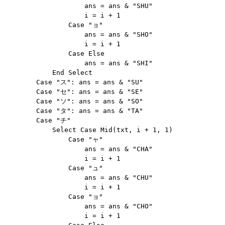
                    ans = ans & "SHU"

                    i = i + 1

                Case "ョ"

                    ans = ans & "SHO"

                    i = i + 1

                Case Else

                    ans = ans & "SHI"

            End Select

        Case "ス": ans = ans & "SU"

        Case "セ": ans = ans & "SE"

        Case "ソ": ans = ans & "SO"

        Case "タ": ans = ans & "TA"

        Case "チ"

            Select Case Mid(txt, i + 1, 1)

                Case "ャ"

                    ans = ans & "CHA"

                    i = i + 1

                Case "ュ"

                    ans = ans & "CHU"

                    i = i + 1

                Case "ョ"

                    ans = ans & "CHO"

                    i = i + 1
