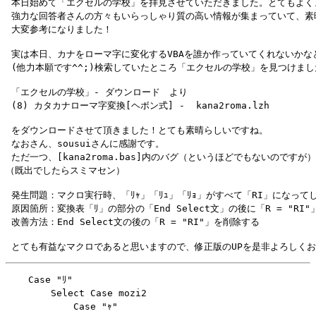
 本日始めて「エクセルの学校」を拝見させていただきました。とてもよく
 強力な回答者さんの方々もいらっしゃり質の高い情報が集まっていて、素晴
 実は本日、カナをローマ字に変化するVBAを誰か作っていてくれないかなと
 「エクセルの学校」- ダウンロード　より

 をダウンロードさせて頂きました！とても素晴らしいですね。

 なおさん、sousuiさんに感謝です。

 ただ一つ、[kana2roma.bas]内のバグ（というほどでもないのです
 発生問題：マクロ実行時、「ﾘｬ」「ﾘｭ」「ﾘｮ」がすべて「RI」になってし
 原因箇所：変換表「ﾘ」の部分の「End Select文」の後に「R = "RI"
    Case "ﾘ"

        Select Case mozi2

            Case "ｬ"
