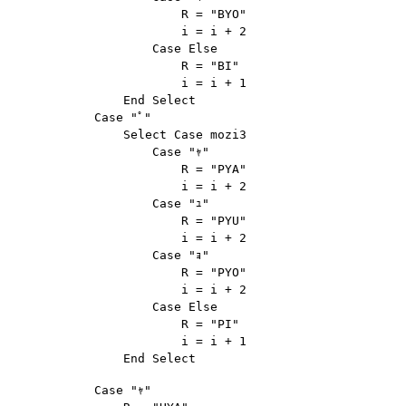
                        R = "BYO"

                        i = i + 2

                    Case Else

                        R = "BI"

                        i = i + 1

                End Select

            Case "ﾟ"

                Select Case mozi3

                    Case "ｬ"

                        R = "PYA"

                        i = i + 2

                    Case "ｭ"

                        R = "PYU"

                        i = i + 2

                    Case "ｮ"

                        R = "PYO"

                        i = i + 2

                    Case Else

                        R = "PI"

                        i = i + 1

            Case "ｬ"
