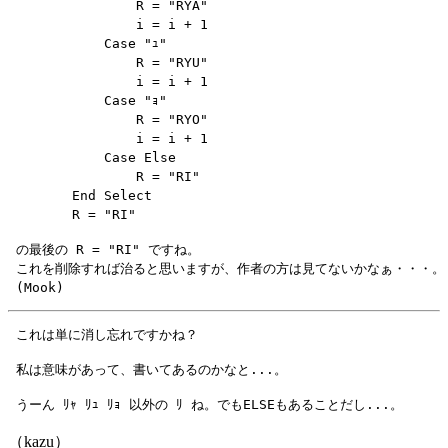
                R = "RYA"

                i = i + 1

            Case "ｭ"

                R = "RYU"

                i = i + 1

            Case "ｮ"

                R = "RYO"

                i = i + 1

            Case Else

                R = "RI"

        End Select

 の最後の R = "RI" ですね。

 これを削除すれば治ると思いますが、作者の方は見てないかなぁ・・・。

（kazu）