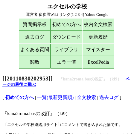
エクセルの学校
運営者
多参照Wiki
リンク[
1
2
3
4
]
Yahoo
Google
質問掲示板
初めての方へ
校内全文検索
過去ログ
ダウンロード
更新履歴
よくある質問
ライブラリ
マイスター
関数
エラー値
ExcelPedia
[[20110830202953]]
『kana2roma.basの改訂』（ki9）
ペ
ージの最後に飛ぶ
[
初めての方へ
|
一覧(最新更新順)
|
全文検索
|
過去ログ
]
『kana2roma.basの改訂』（ki9）