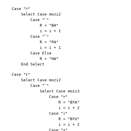
    Case "ﾊ"

        Select Case mozi2

            Case "ﾞ"

                R = "BA"

                i = i + 1

            Case "ﾟ"

                R = "PA"

                i = i + 1

            Case Else

                R = "HA"

    Case "ﾋ"

        Select Case mozi2

            Case "ﾞ"

                Select Case mozi3

                    Case "ｬ"

                        R = "BYA"

                        i = i + 2

                    Case "ｭ"

                        R = "BYU"

                        i = i + 2

                    Case "ｮ"
