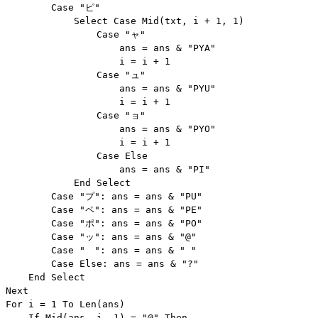
        Case "ピ"

            Select Case Mid(txt, i + 1, 1)

                Case "ャ"

                    ans = ans & "PYA"

                    i = i + 1

                Case "ュ"

                    ans = ans & "PYU"

                    i = i + 1

                Case "ョ"

                    ans = ans & "PYO"

                    i = i + 1

                Case Else

                    ans = ans & "PI"

            End Select

        Case "プ": ans = ans & "PU"

        Case "ペ": ans = ans & "PE"

        Case "ポ": ans = ans & "PO"

        Case "ッ": ans = ans & "@"

        Case "　": ans = ans & " "

        Case Else: ans = ans & "?"

    End Select

Next

For i = 1 To Len(ans)

    If Mid(ans, i, 1) = "@" Then _
