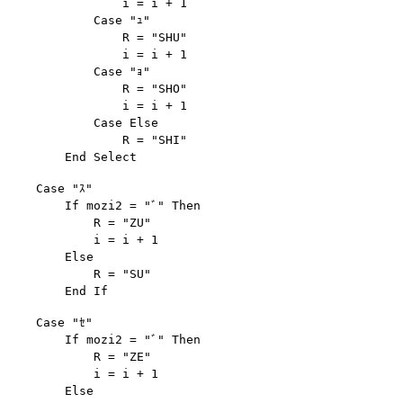
                i = i + 1

            Case "ｭ"

                R = "SHU"

                i = i + 1

            Case "ｮ"

                R = "SHO"

                i = i + 1

            Case Else

                R = "SHI"

    Case "ｽ"

        If mozi2 = "ﾞ" Then

            R = "ZU"

            i = i + 1

        Else

            R = "SU"

    Case "ｾ"

        If mozi2 = "ﾞ" Then

            R = "ZE"

            i = i + 1

        Else
