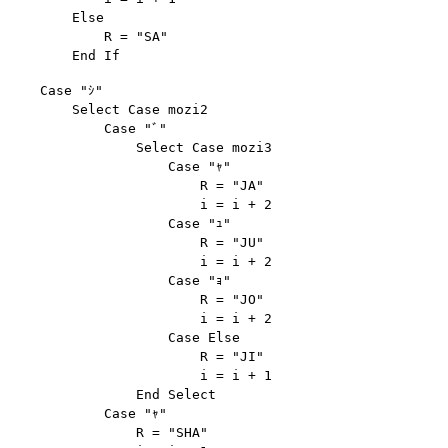
        Else

            R = "SA"

    Case "ｼ"

        Select Case mozi2

            Case "ﾞ"

                Select Case mozi3

                    Case "ｬ"

                        R = "JA"

                        i = i + 2

                    Case "ｭ"

                        R = "JU"

                        i = i + 2

                    Case "ｮ"

                        R = "JO"

                        i = i + 2

                    Case Else

                        R = "JI"

                        i = i + 1

                End Select

            Case "ｬ"

                R = "SHA"
