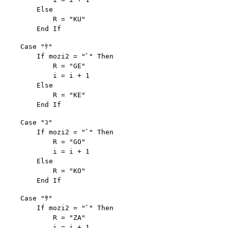
        Else

            R = "KU"

    Case "ｹ"

        If mozi2 = "ﾞ" Then

            R = "GE"

            i = i + 1

        Else

            R = "KE"

    Case "ｺ"

        If mozi2 = "ﾞ" Then

            R = "GO"

            i = i + 1

        Else

            R = "KO"

    Case "ｻ"

        If mozi2 = "ﾞ" Then

            R = "ZA"

            i = i + 1
