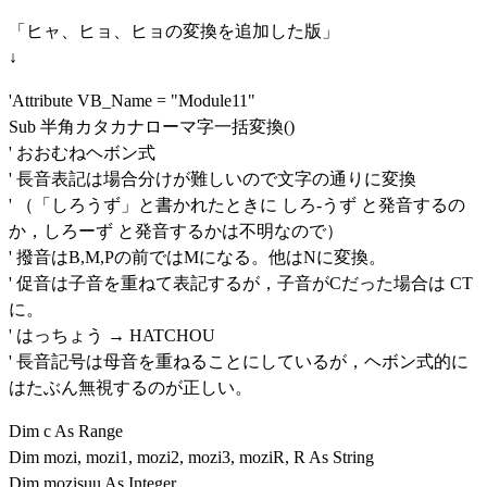
「ヒャ、ヒョ、ヒョの変換を追加した版」
↓
'Attribute VB_Name = "Module11"
Sub 半角カタカナローマ字一括変換()
' おおむねヘボン式
' 長音表記は場合分けが難しいので文字の通りに変換
' （「しろうず」と書かれたときに しろ-うず と発音するの
か，しろーず と発音するかは不明なので）
' 撥音はB,M,Pの前ではMになる。他はNに変換。
' 促音は子音を重ねて表記するが，子音がCだった場合は CT
に。
' はっちょう → HATCHOU
' 長音記号は母音を重ねることにしているが，ヘボン式的に
はたぶん無視するのが正しい。
Dim c As Range
Dim mozi, mozi1, mozi2, mozi3, moziR, R As String
Dim mozisuu As Integer