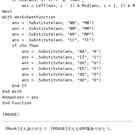
        ans = Left(ans, i - 1) & Mid(ans, i + 1, 1) & M
Next

With WorksheetFunction

    ans = .Substitute(ans, "NB", "MB")

    ans = .Substitute(ans, "NM", "MM")

    ans = .Substitute(ans, "NP", "MP")

    ans = .Substitute(ans, "CC", "TC")

    If cho Then

        ans = .Substitute(ans, "AA", "A")

        ans = .Substitute(ans, "II", "I")

        ans = .Substitute(ans, "UU", "U")

        ans = .Substitute(ans, "EE", "E")

        ans = .Substitute(ans, "OO", "O")

        ans = .Substitute(ans, "OU", "O")

    End If

End With

RomanConv = ans

End Function
