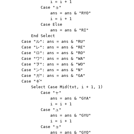
                    i = i + 1

                Case "ョ"

                    ans = ans & "RYO"

                    i = i + 1

                Case Else

                    ans = ans & "RI"

            End Select

        Case "ル": ans = ans & "RU"

        Case "レ": ans = ans & "RE"

        Case "ロ": ans = ans & "RO"

        Case "ワ": ans = ans & "WA"

        Case "ヲ": ans = ans & "WO"

        Case "ン": ans = ans & "N"

        Case "ガ": ans = ans & "GA"

        Case "ギ"

            Select Case Mid(txt, i + 1, 1)

                Case "ャ"

                    ans = ans & "GYA"

                    i = i + 1

                Case "ュ"

                    ans = ans & "GYU"

                    i = i + 1

                Case "ョ"

                    ans = ans & "GYO"
