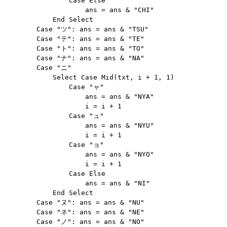
                Case Else

                    ans = ans & "CHI"

            End Select

        Case "ツ": ans = ans & "TSU"

        Case "テ": ans = ans & "TE"

        Case "ト": ans = ans & "TO"

        Case "ナ": ans = ans & "NA"

        Case "ニ"

            Select Case Mid(txt, i + 1, 1)

                Case "ャ"

                    ans = ans & "NYA"

                    i = i + 1

                Case "ュ"

                    ans = ans & "NYU"

                    i = i + 1

                Case "ョ"

                    ans = ans & "NYO"

                    i = i + 1

                Case Else

                    ans = ans & "NI"

            End Select

        Case "ヌ": ans = ans & "NU"

        Case "ネ": ans = ans & "NE"

        Case "ノ": ans = ans & "NO"
