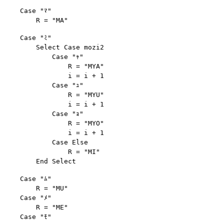
    Case "ﾏ"

    Case "ﾐ"

        Select Case mozi2

            Case "ｬ"

                R = "MYA"

                i = i + 1

            Case "ｭ"

                R = "MYU"

                i = i + 1

            Case "ｮ"

                R = "MYO"

                i = i + 1

            Case Else

                R = "MI"

    Case "ﾑ"

        R = "MU"

    Case "ﾒ"

        R = "ME"

    Case "ﾓ"
