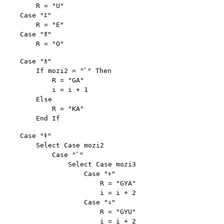
        R = "U"

    Case "ｴ"

        R = "E"

    Case "ｵ"

    Case "ｶ"

        If mozi2 = "ﾞ" Then

            R = "GA"

            i = i + 1

        Else

            R = "KA"

    Case "ｷ"

        Select Case mozi2

            Case "ﾞ"

                Select Case mozi3

                    Case "ｬ"

                        R = "GYA"

                        i = i + 2

                    Case "ｭ"

                        R = "GYU"

                        i = i + 2
