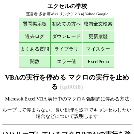
エクセルの学校
運営者
多参照Wiki
リンク[
1
2
3
4
]
Yahoo
Google
質問掲示板
初めての方へ
校内全文検索
過去ログ
ダウンロード
更新履歴
よくある質問
ライブラリ
マイスター
関数
エラー値
ExcelPedia
VBAの実行を停める マクロの実行を止め
る
(tp0038)
Microsoft Excel VBA 実行中のマクロを強制的に停める方法
ループして停まらない、長い処理を途中でキャンセルしたい
場合などについて説明します