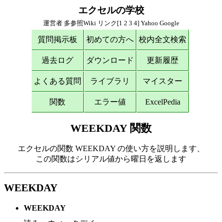
エクセルの学校
運営者
多参照Wiki
リンク[
1
2
3
4
]
Yahoo
Google
質問掲示板
初めての方へ
校内全文検索
過去ログ
ダウンロード
更新履歴
よくある質問
ライブラリ
マイスター
関数
エラー値
ExcelPedia
WEEKDAY 関数
エクセルの関数 WEEKDAY の使い方を説明します、
この関数はシリアル値から曜日を返します
WEEKDAY
WEEKDAY