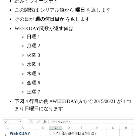
読み：ウィークデイ
この関数は シリアル値から
曜日
を返します
その日が
週の何日目か
を返します
WEEKDAY関数が返す値は
日曜
1
月曜
2
火曜
3
水曜
4
木曜
5
金曜
6
土曜
7
下図 4 行目の例
=WEEKDAY(A4)
で 2015/06/21 が
1
つ
まり日曜日になります