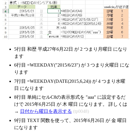
5行目 和歴 平成27年6月22日 が
2
つまり月曜日 になり
ます
6行目 =WEEKDAY("2015/6/23") が
3
つまり火曜日 にな
ります
7行目 =WEEKDAY(DATE(2015,6,24)) が
4
つまり水曜
日 になります
8行目 単純にセルC8の表示形式を "aaa" に設定するだ
けで 2015年6月25日 が
木
曜日 になります。 詳しくは
→
日付から曜日を表示する
(tp0048)
9行目 TEXT 関数を使って、2015年6月26日 が
金
曜日
になります