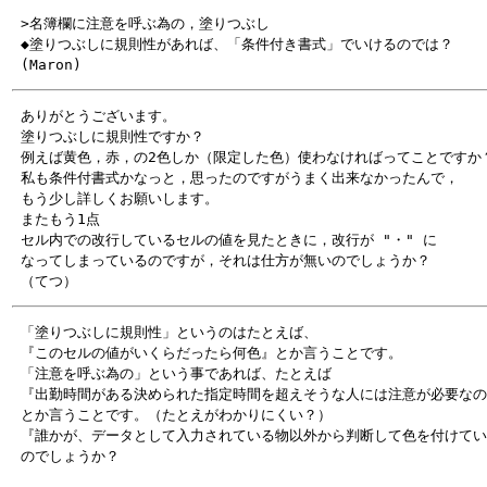
 >名簿欄に注意を呼ぶ為の，塗りつぶし

 ◆塗りつぶしに規則性があれば、「条件付き書式」でいけるのでは？

 ありがとうございます。

 塗りつぶしに規則性ですか？ 

 例えば黄色，赤，の2色しか（限定した色）使わなければってことですか？
 私も条件付書式かなっと，思ったのですがうまく出来なかったんで，

 もう少し詳しくお願いします。

 またもう1点

 セル内での改行しているセルの値を見たときに，改行が "・" に

 なってしまっているのですが，それは仕方が無いのでしょうか？

 「塗りつぶしに規則性」というのはたとえば、

 『このセルの値がいくらだったら何色』とか言うことです。

 「注意を呼ぶ為の」という事であれば、たとえば

 『出勤時間がある決められた指定時間を超えそうな人には注意が必要なの
 とか言うことです。（たとえがわかりにくい？）

 『誰かが、データとして入力されている物以外から判断して色を付けてい