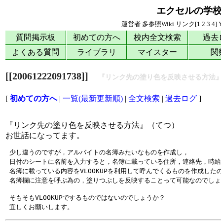
エクセルの学
運営者
多参照Wiki
リンク[
1
2
3
4
]
質問掲示板
初めての方へ
校内全文検索
過去
よくある質問
ライブラリ
マイスター
関
[[20061222091738]]
『リンク先の塗り色を反映させる方
[
初めての方へ
|
一覧(最新更新順)
|
全文検索
|
過去ログ
]
『リンク先の塗り色を反映させる方法』（てつ）
お世話になってます。
 少し違うのですが，アルバイトの名簿みたいなものを作成し，

 日付のシートに名前を入力すると，名簿に載っている住所，連絡先，時給
 名簿に載っている内容をVLOOKUPを利用して呼んでくるものを作成したの
 そもそもVLOOKUPでするものではないのでしょうか？
