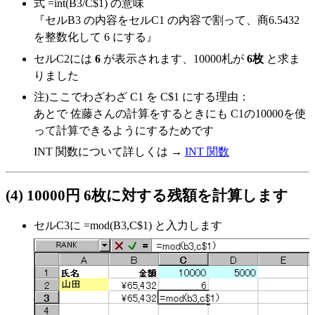
式 =int(B3/C$1) の意味
『セルB3 の内容をセルC1 の内容で割って、商6.5432
を整数化して 6 にする』
セルC2には
6
が表示されます、10000札が
6枚
と求ま
りました
注)ここでわざわざ C1 を C$1 にする理由：
あとで 佐藤さんの計算をするときにも C1の10000を使
って計算できるようにするためです
INT 関数について詳しくは →
INT 関数
(4) 10000円 6枚に対する残額を計算します
セルC3に
=mod(B3,C$1)
と入力します