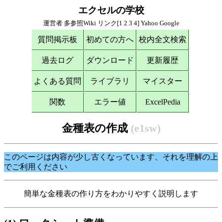
エクセルの学校
運営者
多参照Wiki
リンク[
1
2
3
4
]
Yahoo
Google
質問掲示板
初めての方へ
校内全文検索
過去ログ
ダウンロード
更新履歴
よくある質問
ライブラリ
マイスター
関数
エラー値
ExcelPedia
金種表の作成
(e1sw)
このページは内容が少し古くなっています、それを理解の上
でご利用ください
簡単な金種表の作り方をわかりやすく説明します