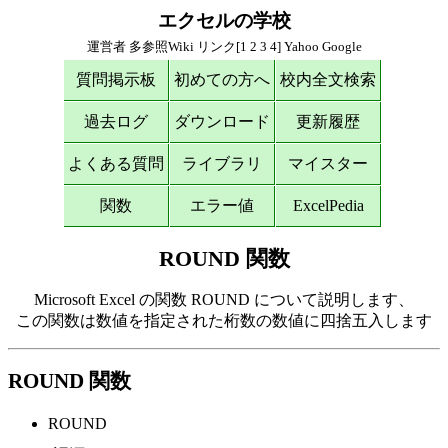
エクセルの学校
運営者
多参照Wiki
リンク[
1
2
3
4
]
Yahoo
Google
質問掲示板
初めての方へ
校内全文検索
過去ログ
ダウンロード
更新履歴
よくある質問
ライブラリ
マイスター
関数
エラー値
ExcelPedia
ROUND 関数
Microsoft Excel の関数 ROUND について説明します、
この関数は数値を指定された桁数の数値に四捨五入します
ROUND 関数
ROUND