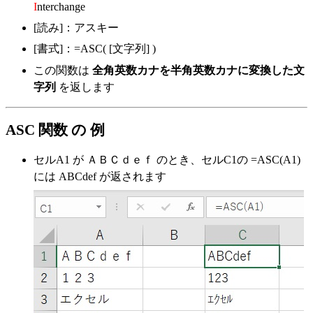
I
nterchange
[読み]：アスキー
[書式]：=ASC( [文字列] )
この関数は
全角英数カナを半角英数カナに変換した文
字列
を返します
ASC 関数 の 例
セルA1 が ＡＢＣｄｅｆ のとき、セルC1の =ASC(A1)
には ABCdef が返されます