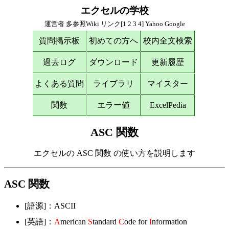
エクセルの学校
運営者
多参照Wiki
リンク[
1
2
3
4
]
Yahoo
Google
質問掲示板
初めての方へ
校内全文検索
過去ログ
ダウンロード
更新履歴
よくある質問
ライブラリ
マイスター
関数
エラー値
ExcelPedia
ASC 関数
エクセルの ASC 関数 の使い方を説明します
ASC 関数
[語源]：ASCII
[英語]：
A
merican
S
tandard
C
ode for
I
nformation