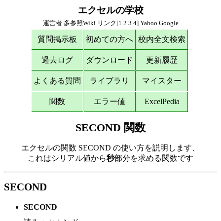
エクセルの学校
運営者
多参照Wiki
リンク[
1
2
3
4
]
Yahoo
Google
質問掲示板
初めての方へ
校内全文検索
過去ログ
ダウンロード
更新履歴
よくある質問
ライブラリ
マイスター
関数
エラー値
ExcelPedia
SECOND 関数
エクセルの関数 SECOND の使い方を説明します、
これはシリアル値から
秒
部分を求める関数です
SECOND
SECOND