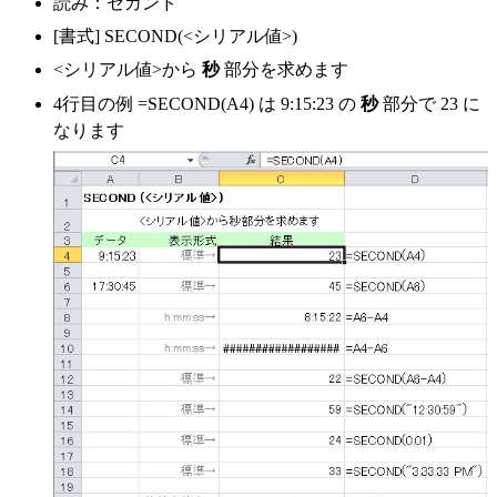
読み：セカンド
[書式]
SECOND(<シリアル値>)
<シリアル値>から
秒
部分を求めます
4行目の例 =SECOND(A4) は
9:15:23
の
秒
部分で
23
に
なります