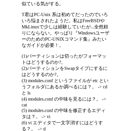
似ている気がする。
T君はPC-Unix 系は初めてだったのでいろ
いろ悩まされたようだ。私はFreeBSDや
MkLinuxで少しは経験していたが...全然頼
りにならない。やっぱり『Windowsユーザ
ーのためのPC-UNIXコマンド集』みたい
なガイドが必要！。
(1)パーティションは切ったがフォーマッ
トはどうするのか?。
(2)パーティションをSwapタイプにするに
はどうするのか?。
(3) modules.conf というファイルが etc とい
うフォルダにあるか調べるには？。 -> cd
と ls
(4) modules.conf の中味を見るには？。 ->
cat
(5) modules.conf の中味を修正するエディ
タは？。 -> vi
(6) vi エディタで一文字消すにはどうす
る？。 -> d