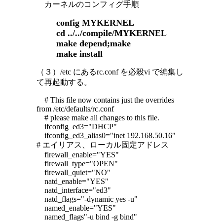
カーネルのコンフィグ手順
config MYKERNEL
cd ../../compile/MYKERNEL
make depend;make
make install
（３）/etc にあるrc.conf を必殺vi で編集し
て再起動する。
# This file now contains just the overrides
from /etc/defaults/rc.conf
# please make all changes to this file.
ifconfig_ed3="DHCP"
ifconfig_ed3_alias0="inet 192.168.50.16"
# エイリアス、ローカル固定アドレス
firewall_enable="YES"
firewall_type="OPEN"
firewall_quiet="NO"
natd_enable="YES"
natd_interface="ed3"
natd_flags="-dynamic yes -u"
named_enable="YES"
named_flags"-u bind -g bind"