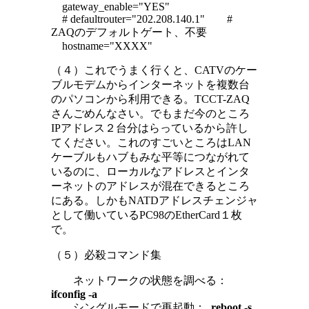
gateway_enable="YES"
# defaultrouter="202.208.140.1" #
ZAQのデフォルトゲート、不要
hostname="XXXX"
（４）これでうまく行くと、CATVのケー
ブルモデムからインターネットを複数台
のパソコンから利用できる。TCCT-ZAQ
さんごめんなさい。でもまだ今のところ
IPアドレス２台分はらっているから許し
てください。これのすごいところはLAN
ケーブルもハブもみな平等につながれて
いるのに、ローカルなアドレスとインタ
ーネットのアドレスが混在できるところ
にある。しかもNATDアドレスチェンジャ
として働いているPC98のEtherCard１枚
で。
（５）必殺コマンド集
ネットワークの状態を調べる：
ifconfig -a
シングルモードで再起動：
reboot -s