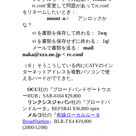
rc.conf 変更して問題があってrc.conf
をリネームしたいとき：
mount -u /
アンロックか
な？
:
vi を書類を保存して終わる：
wq
:
vi を書類を保存せずに終わる：
q!
mail
メールで書類を送る：
naka@xxx.ne.jp < rc.conf
（６）そうこうしている内にCATVのイン
ターネットアドレスを複数パソコンで使
えるハードがでてきた。
OCC
社の『ブロードバンドゲートウエ
ーHUB』SAR-6104 ¥29,800
リンクシスジャパン
社の『ブロードバ
ンドルータ』BEFSR41 ¥36,800 open
メルコ
社の『
有線ローカルルータ
BroadStartion
』BLR-TX4 ¥19,800
(2000/12/08)