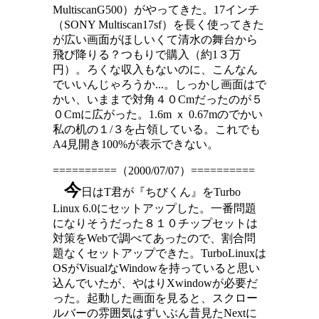
MultiscanG500）がやってきた。17インチ
（SONY Multiscan17sf）を長く使ってきた
が広い画面がほしいくて清水の舞台から
飛び降りる？つもりで購入（約1３万
円）。ろくな収入もないのに、こんなん
でいいんじゃろうか...。しっかし画面はで
かい、いままで対角４０Cmだったのが５
０Cmに広がった。1.6m ｘ 0.67mのでかい
私の机の１/３を占領している。これでも
A4見開き100%が表示できない。
==========（2000/07/07）==========
今
日はT君が『ちびくん』をTurbo
Linux 6.0にセットアップした。一番問題
になりそうだった８１０チップセットは
対策をWebで調べてあったので、割合問
題なくセットアップできた。TurboLinuxは
OSがVisualなWindowを持っていると思い
込んでいたが、やはりXwindowが必要だ
った。起動した画面を見ると、スクロー
ルバーの雰囲気はずいぶん昔見たNextに