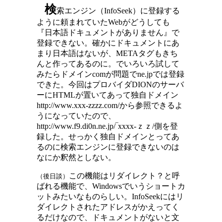
検
索エンジン（InfoSeek）に登録する
ように頼まれていたWebがどうしても
『日本語ドキュメントがありません』で
登録できない。確かにドキュメントにあ
まり日本語はないが、METAタグもきち
んと作ってあるのに。でいろいろ試して
みたらドメインcomが問題でne.jpでは登録
できた。今回はプロバイダ
DIONのサーバ
ーにHTMLが置いてあって独自ドメイン
http://www.xxx-zzzz.com/から参照できるよ
うになっていたので、
http://www.f9.di0n.ne.jp/‾xxxx-ｚｚ/側を登
録した。せっかく独自ドメインとってあ
るのに検索エンジンに登録できないのは
なにか釈然としない。
この機能はリダイレクト？と呼
（後日談）
ばれる機能で、Windowsでいうショートカ
ットみたいなものらしい。InfoSeekにはリ
ダイレクトされたアドレスがかえってく
るだけなので、ドキュメントがないと文