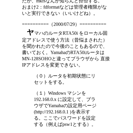
たが、mkfsなんか知らんと拒否する。
おまけ2：fdformatなどは管理者権限がな
いと実行できない（いいけどね）。
==========（2000/07/29）==========
ヤ
マハのルータRTA50i をローカル固
定アドレスで使う方法（昔悩まされた）
を聞かれたので今後のこともあるので、
書いておく。YamahaのRTA50iルータは
MN-128SOHOと違ってブラウザから 直接
IPアドレスを変更できない。
（０）ルータを初期状態にリ
セットをする。
（１）Windows マシンを
192.168.0.x に設定して、ブラ
ウザでYamahaの設定用ページ
(http://192.168.0.1 )を表示す
る。ここでパスワードを設定
する（例えばpsw1とする）。