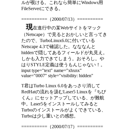
ルが覗ける。これなら簡単にWindows用
FileServerにできる。
==========（2000/07/13）==========
現
在進行中の某Webサイトをマック
（Netscape）で見るとおかしいと言ってき
たので、TurboLinux6.0に付いている
Netscape 4.3で確認した。なななんと
hiddenで隠してあるフィールドが丸見え。
しかも入力できてしまう。おそろし。や
はりSTYLE定義は使うもんじゃない！。
input type="text" name="xhxnx"
value="0007" style="visibility: hidden"
T君はTurbo Linux 6.0をあっさり消して
RedHatの流れを汲むLaser5 Linuxを『ちび
くん』にセットアップしている、が難航
中。Laser5をインストールしてみると
Turboのインストールがよくできている、
Turboは少し重いとの感想。
==========（2000/07/17）==========