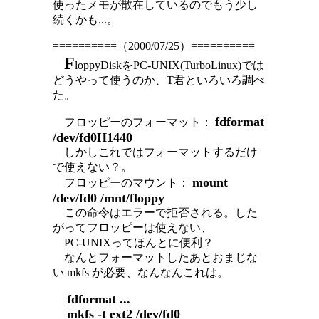
使ったメモが散在しているのでもう少し
続くかも...。
==========（2000/07/25）==========
F
loppyDiskをPC-UNIX(TurboLinux)では
どうやって使うのか、T君といろいろ調べ
た。
fdformat
フロッピーのフォーマット：
/dev/fd0H1440
しかしこれではフォーマットするだけ
で使えない？。
mount
フロッピーのマウント：
/dev/fd0 /mnt/floppy
この命令はエラーで拒否される。した
がってフロッピーは使えない、
PC-UNIXってほんとに便利？
なんとフォーマットしたあとおまじな
い mkfs が必要、なんなんこれは。
fdformat ...
mkfs -t ext2 /dev/fd0