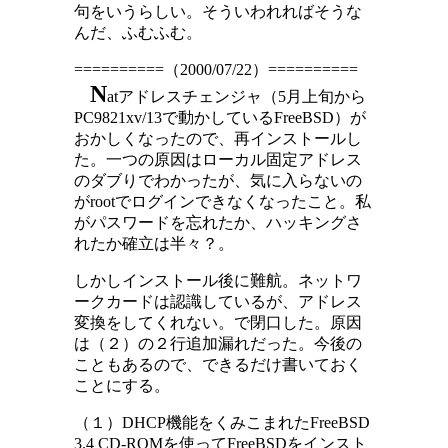
句をいうらしい。そういわれればそうな
んだ、ふむふむ。
==========（2000/07/22）==========
N
atアドレスチェンジャ（5月上旬から
PC9821xv/13で動かしているFreeBSD）が
おかしくなったので、再インストールし
た。一つの原因はローカル固定アドレス
のダブりでわかったが、気に入らないの
がrootでログインできなくなったこと。私
がパスワードを忘れたか、ハッキングさ
れたか確立は半々？。
しかしインストール後に難航。ネットワ
ークカードは認識しているが、アドレス
変換をしてくれない。で閉口した。原因
は（２）の２行追加漏れだった。今後の
こともあるので、できるだけ書いておく
ことにする。
（１）DHCP機能をくみこまれたFreeBSD
3.4 CD-ROMを使ってFreeBSDをインスト