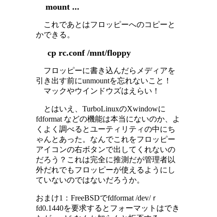
mount ...
これであとはフロッピーへのコピーと
かできる。
cp rc.conf /mnt/floppy
フロッピーに書き込んだらメディアを
引き出す前にunmountを忘れないこと！
マックやウインドウズはえらい！
とはいえ、TurboLinuxのXwindowに
fdformat などの機能は本当にないのか、よ
くよく調べるとユーティリティの中にち
ゃんとあった。なんでこれをフロッピー
アイコンの右ボタンで出してくれないの
だろう？これは完全に推測だが管理者以
外だれでもフロッピーが使えるようにし
ていないのではないだろうか。
おまけ1：FreeBSDでfdformat /dev/ｒ
fd0.1440を要求するとフォーマットはでき