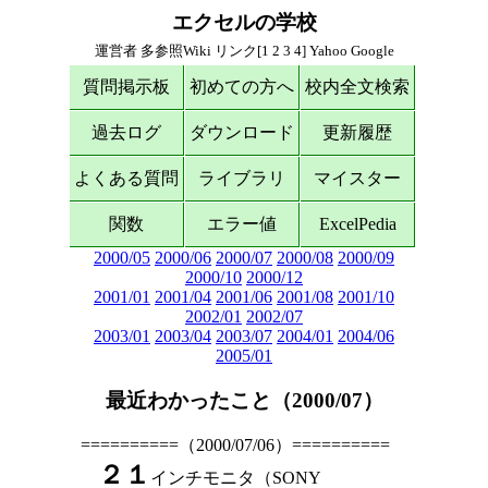
エクセルの学校
運営者
多参照Wiki
リンク[
1
2
3
4
]
Yahoo
Google
質問掲示板
初めての方へ
校内全文検索
過去ログ
ダウンロード
更新履歴
よくある質問
ライブラリ
マイスター
関数
エラー値
ExcelPedia
2000/05
2000/06
2000/07
2000/08
2000/09
2000/10
2000/12
2001/01
2001/04
2001/06
2001/08
2001/10
2002/01
2002/07
2003/01
2003/04
2003/07
2004/01
2004/06
2005/01
最近わかったこと（2000/07）
==========（2000/07/06）==========
２１
インチモニタ（SONY