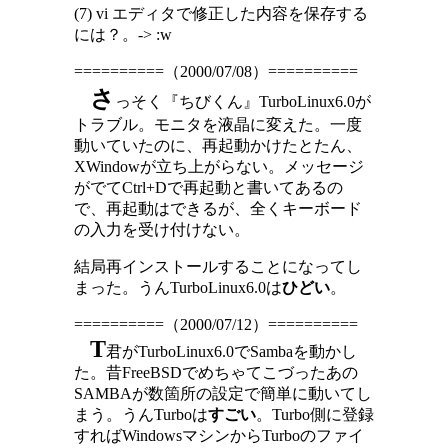
(7) vi エディタで修正した内容を保存する
には？。-> :w
==========（2000/07/08）==========
さ
っそく『ちびくん』TurboLinux6.0が
トラブル。モニタを液晶に変えた。一度
動いていたのに、再起動かけたとたん、
XWindowが立ち上がらない。メッセージ
がでてCtrl+Dで再起動と書いてあるの
で、再起動はできるが、全くキーボード
の入力を受け付けない。
結局再インストールすることになってし
まった。うんTurboLinux6.0は
ひどい
。
==========（2000/07/12）==========
T
君がTurboLinux6.0でSambaを動かし
た。昔FreeBSDでめちゃてこづったあの
SAMBAが数箇所の設定で簡単に動いてし
まう。うんTurboは
すごい
。Turbo側に登録
すればWindowsマシンからTurboのファイ