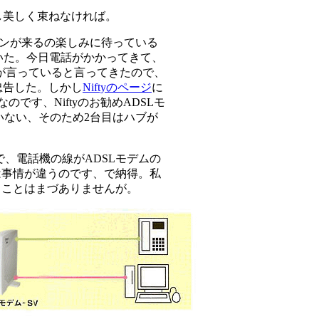
し美しく束ねなければ。
シンが来るの楽しみに待っている
おいた。今日電話がかかってきて、
tyが言っていると言ってきたので、
忠告した。しかし
Niftyのページ
に
です、Niftyのお勧めADSLモ
ていない、そのため2台目はハブが
何で、電話機の線がADSLモデムの
は事情が違うのです、で納得。私
うことはまづありませんが。