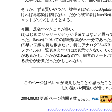
ーんやっぱ、自分が本当に体験して、痛い目にあ
そうか、ずる賢いやつだ。被害者はWindowsUpd
ければ再感染は防げない、だから被害者はInterNetに
ャットダウン]しようとする。
今回、反省すべきことが多い。
(1)はじめにサッサーかどうか明確ではないと思
った。Sasserについての情報収集が不十分であった
(2)早い回線を持ち歩きたい。特にアナログ36.4KBでは
ファイルの一覧表さえすぐには表示できない。いよ
があるかも。たかが21Kmなので、顧客のノート
る決心が必要だったかもしれない。
このページは私kazu が発見したことや思った
思い違いや間違いが含まれ
2004.09.03 更新 ページ訪問者数
2000/05
2000/06
2000/07
2000/08
2000