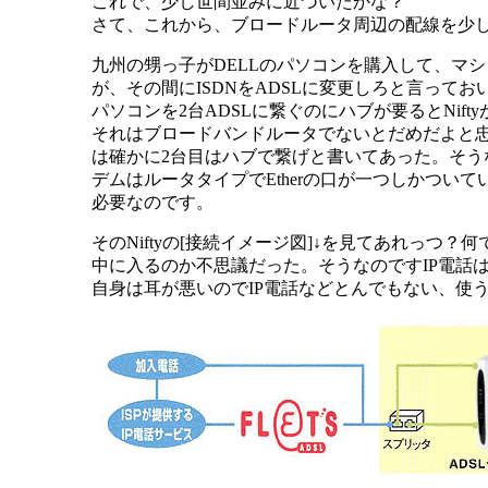
これで、少し世間並みに近づいたかな？
さて、これから、ブロードルータ周辺の配線を少
九州の甥っ子がDELLのパソコンを購入して、マ
が、その間にISDNをADSLに変更しろと言って
パソコンを2台ADSLに繋ぐのにハブが要るとNif
それはブロードバンドルータでないとだめだよと
は確かに2台目はハブで繋げと書いてあった。そうなの
デムはルータタイプでEtherの口が一つしかつい
必要なのです。
そのNiftyの[接続イメージ図]↓を見てあれっつ？
中に入るのか不思議だった。そうなのですIP電話
自身は耳が悪いのでIP電話などとんでもない、使