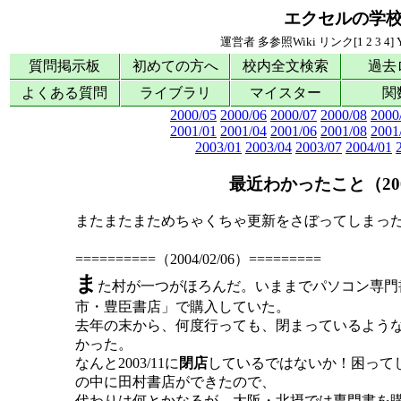
エクセルの学
運営者
多参照Wiki
リンク[
1
2
3
4
]
質問掲示板
初めての方へ
校内全文検索
過去
よくある質問
ライブラリ
マイスター
関
2000/05
2000/06
2000/07
2000/08
2000
2001/01
2001/04
2001/06
2001/08
2001
2003/01
2003/04
2003/07
2004/01
最近わかったこと（200
またまたまためちゃくちゃ更新をさぼってしまっ
==========（2004/02/06）=========
ま
た村が一つがほろんだ。いままでパソコン専門
市・豊臣書店」で購入していた。
去年の末から、何度行っても、閉まっているよう
かった。
なんと2003/11に
閉店
しているではないか！困ってし
の中に田村書店ができたので、
代わりは何とかなるが、大阪・北摂では専門書を