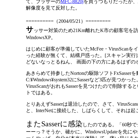
て、ブラザーの
MFC-8820j
を買うつもりだったが、
解像度を見て反対した。
==========（2004/05/21）=========
サ
ッサー対策のため21Km離れたK市の顧客宅を
WindowsXP。
はじめに顧客が準備していたMcFee・VirusSca
った経験が無くて、結構戸惑った。[スキャン実行
どないなっとるねん、 画面の下の方にあるはずの
あきらめて持参したNortonの駆除ソフトFxSass
C:¥Windows¥system32にSasserなど3匹が見つかった
VirusScanがおれもSasserを見つけたので削除
トではある。
とりあえずSasserは退治したので、さて、VirusS
と、InterNetに接続した、しばらくして、それは
またSasserに感染
したのである。「60秒で
ーーっ？そうか、確かに、WindowsUpdateを