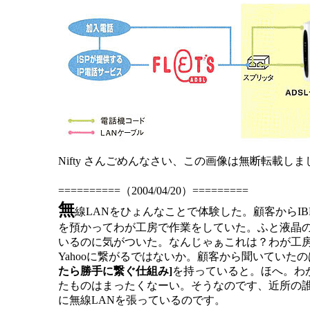
Nifty さんごめんなさい、この画像は無断転載しま
==========（2004/04/20）=========
無
線LANをひょんなことで体験した。顧客からI
を預かってわが工房で作業をしていた。ふと液晶
いるのに気がついた。なんじゃぁこれは？わが工房
Yahooに繋がるではないか。顧客から聞いていた
たら勝手に繋ぐ仕組み]
を持っていると。ほへ。わ
たものはまったくなーい。そうなのです、近所の
に無線LANを張っているのです。