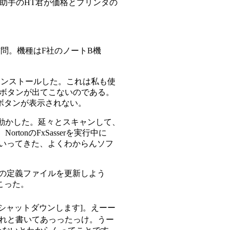
助手のHT君が価格とプリンタの
訪問。機種はF社のノートB機
nをインストールした。これは私も使
]ボタンが出てこないのである。
ボタンが表示されない。
erを動かした。延々とスキャンして、
。NortonのFxSasserを実行中に
するといってきた、よくわからんソフ
canの定義ファイルを更新しよう
起こった。
シャットダウンします]。えーー
先にやれと書いてあっったっけ。うー