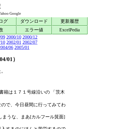
校
Yahoo
Google
ログ
ダウンロード
更新履歴
数
エラー値
ExcelPedia
/09
2000/10
2000/12
/10
2002/01
2002/07
2004/06
2005/01
4/01）
た。
書籍は１７１号線沿いの 「茨木
なので、今日昼間に行ってみてわ
まうな、まあ[カルフール箕面]
購入するのにほんと苦労するので