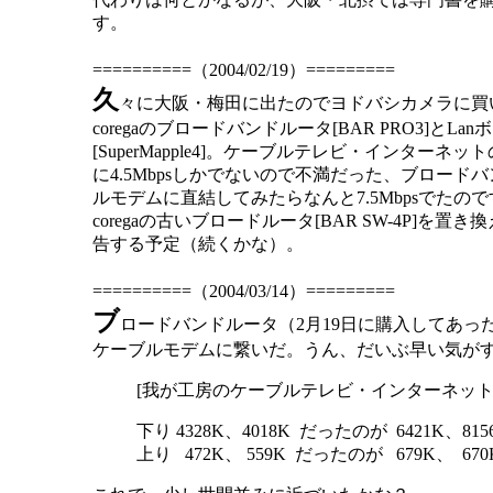
す。
==========（2004/02/19）=========
久
々に大阪・梅田に出たのでヨドバシカメラに買
coregaのブロードバンドルータ[BAR PRO3]とL
[SuperMapple4]。ケーブルテレビ・インターネッ
に4.5Mbpsしかでないので不満だった、ブロー
ルモデムに直結してみたらなんと7.5Mbpsでた
coregaの古いブロードルータ[BAR SW-4P]
告する予定（続くかな）。
==========（2004/03/14）=========
ブ
ロードバンドルータ（2月19日に購入してあった
ケーブルモデムに繋いだ。うん、だいぶ早い気が
[我が工房のケーブルテレビ・インターネット接続
下り 4328K、4018K だったのが 6421K、815
上り 472K、 559K だったのが 679K、 67