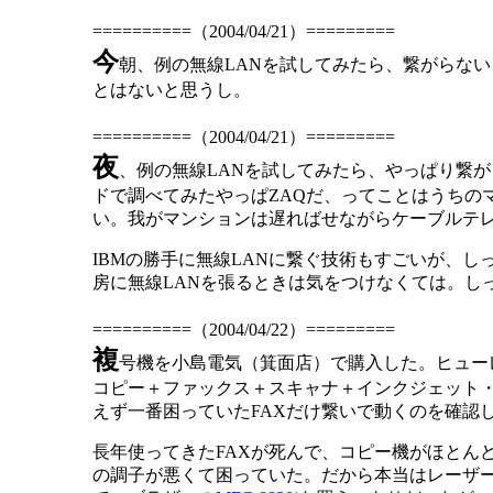
==========（2004/04/21）=========
今
朝、例の無線LANを試してみたら、繋がらな
とはないと思うし。
==========（2004/04/21）=========
夜
、例の無線LANを試してみたら、やっぱり繋がる。ふ
ドで調べてみたやっぱZAQだ、ってことはうちの
い。我がマンションは遅ればせながらケーブルテ
IBMの勝手に無線LANに繋ぐ技術もすごいが、し
房に無線LANを張るときは気をつけなくては。し
==========（2004/04/22）=========
複
号機を小島電気（箕面店）で購入した。ヒュー
コピー＋ファックス＋スキャナ＋インクジェット
えず一番困っていたFAXだけ繋いで動くのを確認
長年使ってきたFAXが死んで、コピー機がほとん
の調子が悪くて困っていた。だから本当はレーザ