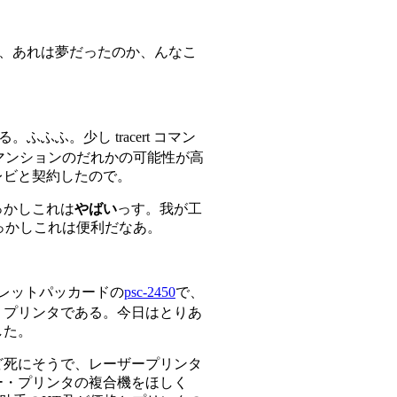
い、あれは夢だったのか、んなこ
ふふ。少し tracert コマン
マンションのだれかの可能性が高
レビと契約したので。
っかしこれは
やばい
っす。我が工
っかしこれは便利だなあ。
レットパッカードの
psc-2450
で、
・プリンタである。今日はとりあ
した。
ど死にそうで、レーザープリンタ
ー・プリンタの複合機をほしく